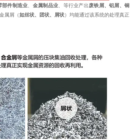
零部件制造业
、
金属制品业
、等行业产出
废
铁屑
、
铝屑
、铜
金属屑（
如丝状、团状、屑状
）均能通过该系统的处理真正