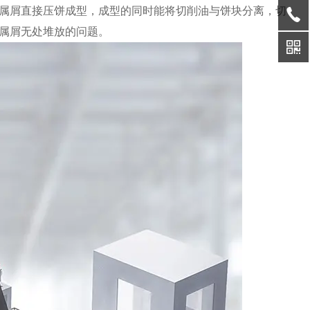
属屑直接压饼成型，成型的同时能将切削油与饼块分离，切
属屑无处堆放的问题。