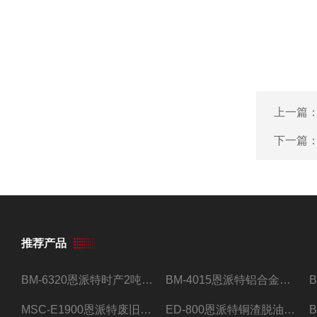
上一篇
下一篇
推荐产品
BM-6320恩派特时产2吨合金钢屑压饼机
BM-4015恩派特铝合金屑压饼机 脱油效果好
MSC-E1900恩派特废旧锂电池极片破碎处理设备
ED-800恩派特铜渣脱油机废铜屑铝屑甩油机