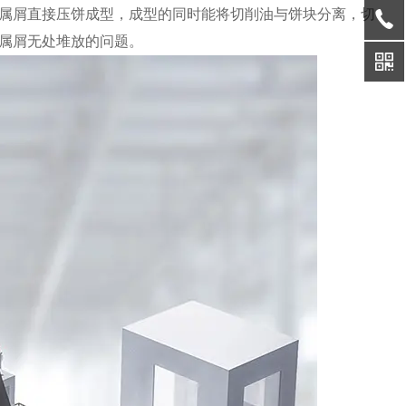
属屑直接压饼成型，成型的同时能将切削油与饼块分离，切
属屑无处堆放的问题。