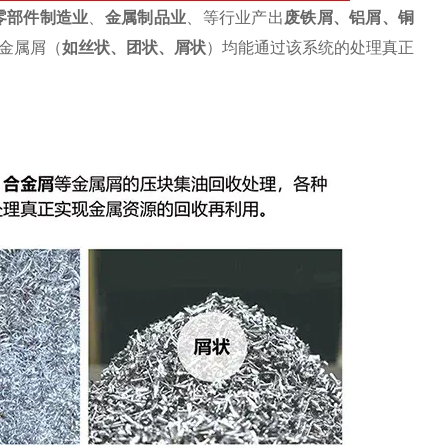
零部件制造业
、
金属制品业
、等行业产出
废
铁屑
、
铝屑
、铜
金属屑（
如丝状、团状、屑状
）均能通过该系统的处理真正