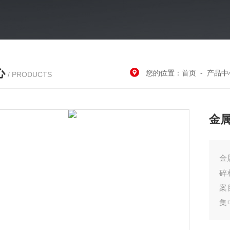
心
您的位置：
首页
-
产品中
/ PRODUCTS
金
金属切屑
碎
案
集
后