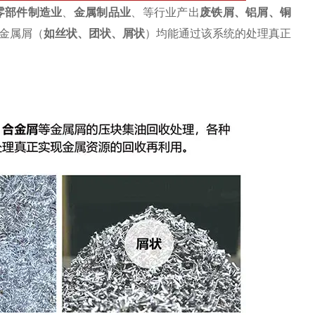
零部件制造业
、
金属制品业
、等行业产出
废
铁屑
、
铝屑
、铜
金属屑（
如丝状、团状、屑状
）均能通过该系统的处理真正