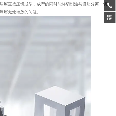
属屑直接压饼成型，成型的同时能将切削油与饼块分离，切
属屑无处堆放的问题。