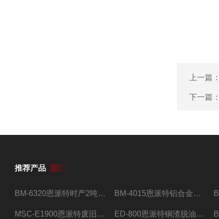
上一篇
下一篇
推荐产品
BM-6320恩派特时产2吨合金钢屑压饼机
BM-4015恩派特铝合金屑压饼机 脱油效果好
MSC-E1900恩派特废旧锂电池极片破碎处理设备
ED-800恩派特铜渣脱油机废铜屑铝屑甩油机