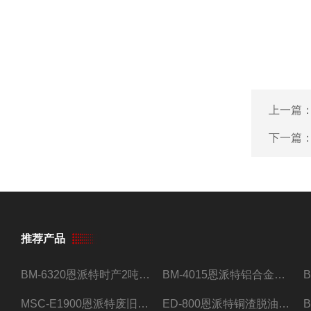
上一篇
下一篇
推荐产品
BM-6320恩派特时产2吨合金钢屑压饼机
BM-4015恩派特铝合金屑压饼机 脱油效果好
MSC-E1900恩派特废旧锂电池极片破碎处理设备
ED-800恩派特铜渣脱油机废铜屑铝屑甩油机