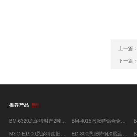
上一篇
下一篇
推荐产品
BM-6320恩派特时产2吨合金钢屑压饼机
BM-4015恩派特铝合金屑压饼机 脱油效果好
MSC-E1900恩派特废旧锂电池极片破碎处理设备
ED-800恩派特铜渣脱油机废铜屑铝屑甩油机