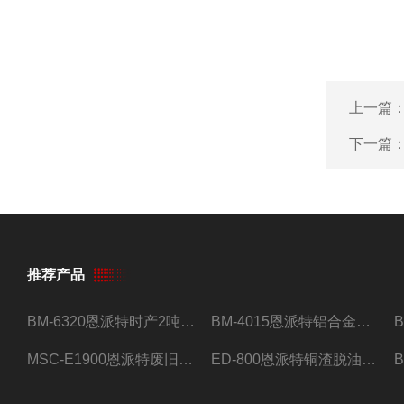
上一篇
下一篇
推荐产品
BM-6320恩派特时产2吨合金钢屑压饼机
BM-4015恩派特铝合金屑压饼机 脱油效果好
MSC-E1900恩派特废旧锂电池极片破碎处理设备
ED-800恩派特铜渣脱油机废铜屑铝屑甩油机