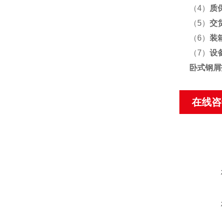
（4）
质
（5）
交
（6）
装
（7）
设
卧式钢屑
在线咨