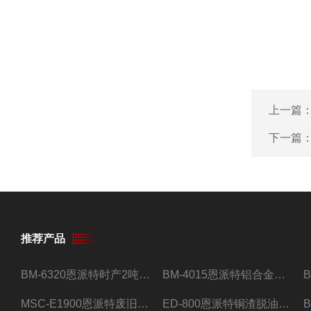
上一篇
下一篇
推荐产品
BM-6320恩派特时产2吨合金钢屑压饼机
BM-4015恩派特铝合金屑压饼机 脱油效果好
MSC-E1900恩派特废旧锂电池极片破碎处理设备
ED-800恩派特铜渣脱油机废铜屑铝屑甩油机