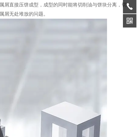
属屑直接压饼成型，成型的同时能将切削油与饼块分离，切
属屑无处堆放的问题。