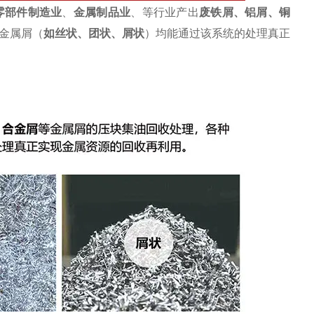
零部件制造业
、
金属制品业
、等行业产出
废
铁屑
、
铝屑
、铜
金属屑（
如丝状、团状、屑状
）均能通过该系统的处理真正