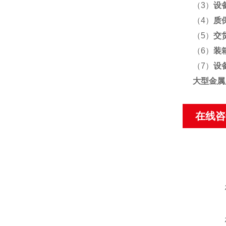
（3）
设
（4）
质
（5）
交
（6）
装
（7）
设
大型金属
在线咨