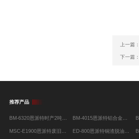
上一篇
下一篇
推荐产品
BM-6320恩派特时产2吨合金钢屑压饼机
BM-4015恩派特铝合金屑压饼机 脱油效果好
MSC-E1900恩派特废旧锂电池极片破碎处理设备
ED-800恩派特铜渣脱油机废铜屑铝屑甩油机