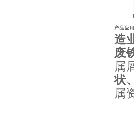
产品应
造
废
属
状
属