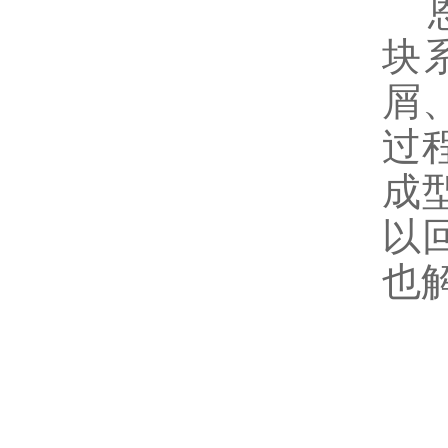
恩
块
屑
过
成
以
也