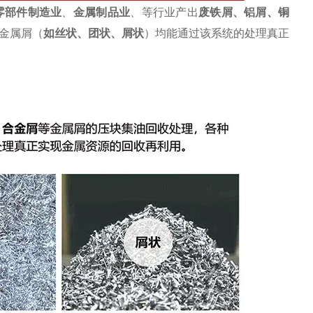
零部件制造业
、
金属制品业
、等行业产出
废
铁屑
、
铝屑
、铜
金属屑（
如丝状、团状、屑状
）均能通过该系统的处理真正