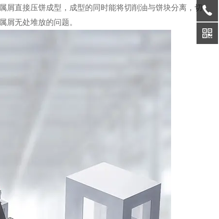
属屑直接压饼成型，成型的同时能将切削油与饼块分离，切
属屑无处堆放的问题。