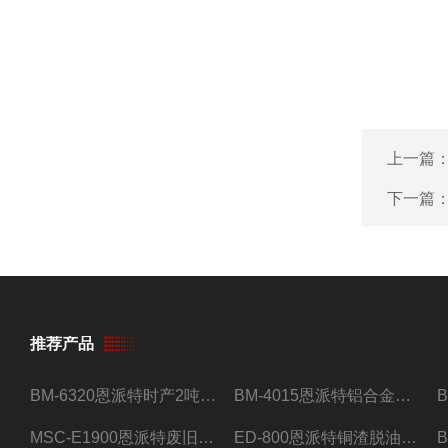
上一篇
下一篇
推荐产品
BM-6320恩派特时产2吨合金钢屑压饼机
BM-4015恩派特铝合金屑压饼机 脱油效果好
MSC-E1900恩派特废旧锂电池极片破碎处理设备
ED-800恩派特铜渣脱油机废铜屑铝屑甩油机