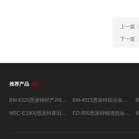
上一篇
下一篇
推荐产品
BM-6320恩派特时产2吨合金钢屑压饼机
BM-4015恩派特铝合金屑压饼机 脱油效果好
MSC-E1900恩派特废旧锂电池极片破碎处理设备
ED-800恩派特铜渣脱油机废铜屑铝屑甩油机