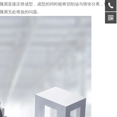
属屑直接压饼成型，成型的同时能将切削油与饼块分离，切
属屑无处堆放的问题。