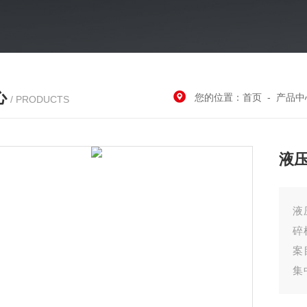
心
您的位置：
首页
-
产品中
/ PRODUCTS
液
液
碎
案
集
后