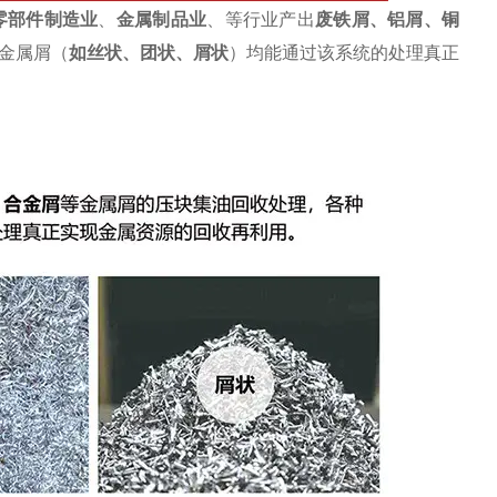
零部件制造业
、
金属制品业
、等行业产出
废
铁屑
、
铝屑
、铜
金属屑（
如丝状、团状、屑状
）均能通过该系统的处理真正