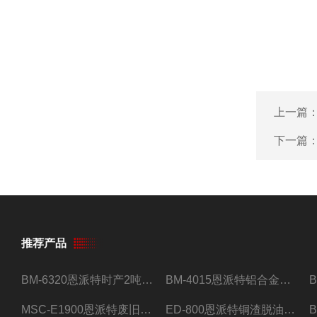
上一篇
下一篇
推荐产品
BM-6320恩派特时产2吨合金钢屑压饼机
BM-4015恩派特铝合金屑压饼机 脱油效果好
MSC-E1900恩派特废旧锂电池极片破碎处理设备
ED-800恩派特铜渣脱油机废铜屑铝屑甩油机