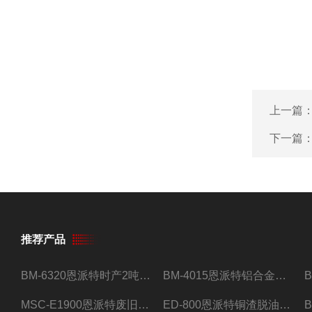
上一篇
下一篇
推荐产品
BM-6320恩派特时产2吨合金钢屑压饼机
BM-4015恩派特铝合金屑压饼机 脱油效果好
MSC-E1900恩派特废旧锂电池极片破碎处理设备
ED-800恩派特铜渣脱油机废铜屑铝屑甩油机