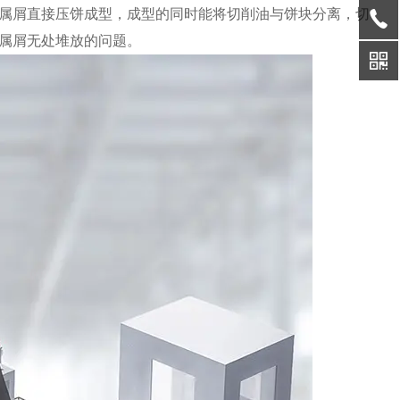
属屑直接压饼成型，成型的同时能将切削油与饼块分离，切
属屑无处堆放的问题。