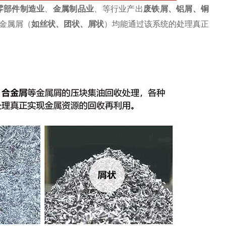
零部件制造业
、
金属制品业
、等行业产出
废
铁屑
、
铝屑
、铜
金属屑（
如丝状、团状、屑状
）均能通过该系统的处理真正