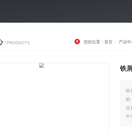
心
您的位置：
首页
-
产品中
/ PRODUCTS
铁
铁
机
目
中
后