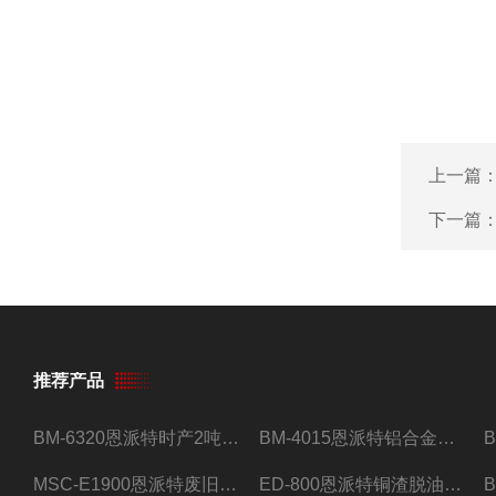
上一篇
下一篇
推荐产品
BM-6320恩派特时产2吨合金钢屑压饼机
BM-4015恩派特铝合金屑压饼机 脱油效果好
MSC-E1900恩派特废旧锂电池极片破碎处理设备
ED-800恩派特铜渣脱油机废铜屑铝屑甩油机