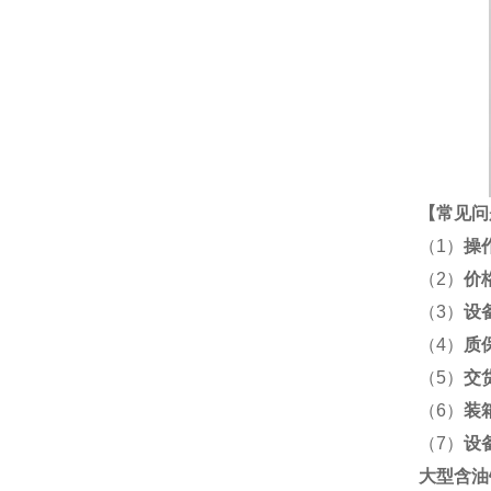
【
常见问
（1）
操
（2）
价
（3）
设
（4）
质
（5）
交
（6）
装
（7）
设
大型含油