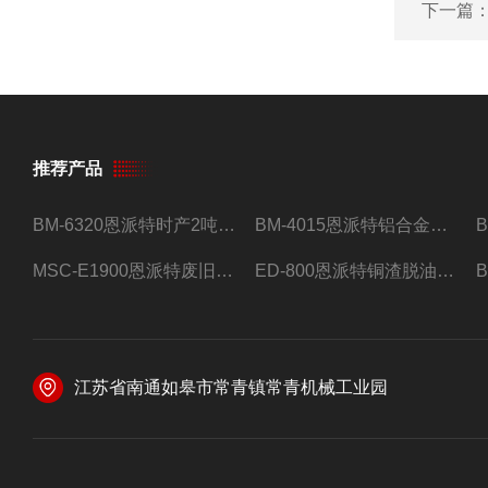
下一篇
推荐产品
BM-6320恩派特时产2吨合金钢屑压饼机
BM-4015恩派特铝合金屑压饼机 脱油效果好
MSC-E1900恩派特废旧锂电池极片破碎处理设备
ED-800恩派特铜渣脱油机废铜屑铝屑甩油机
江苏省南通如皋市常青镇常青机械工业园