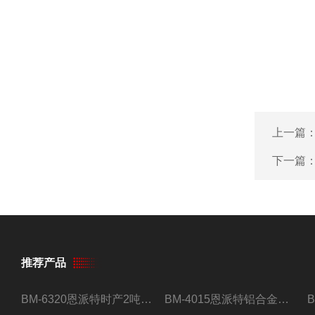
上一篇
下一篇
推荐产品
BM-6320恩派特时产2吨合金钢屑压饼机
BM-4015恩派特铝合金屑压饼机 脱油效果好