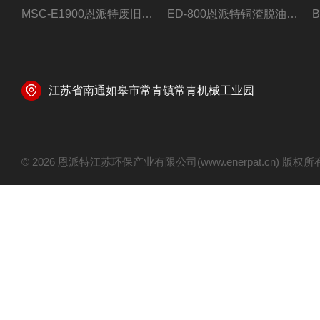
MSC-E1900恩派特废旧锂电池极片破碎处理设备
ED-800恩派特铜渣脱油机废铜屑铝屑甩油机
江苏省南通如皋市常青镇常青机械工业园
© 2026 恩派特江苏环保产业有限公司(www.enerpat.cn) 版