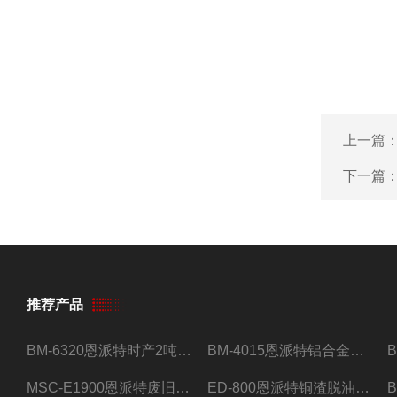
上一篇
下一篇
推荐产品
BM-6320恩派特时产2吨合金钢屑压饼机
BM-4015恩派特铝合金屑压饼机 脱油效果好
MSC-E1900恩派特废旧锂电池极片破碎处理设备
ED-800恩派特铜渣脱油机废铜屑铝屑甩油机