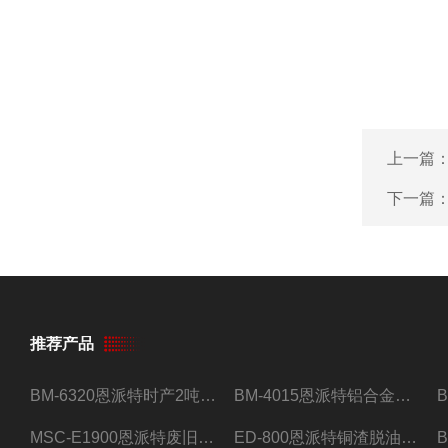
上一篇
下一篇
推荐产品
BM-6320恩派特时产2吨合金钢屑压饼机
BM-4015恩派特铝合金屑压饼机 脱油效果好
MSC-E1900恩派特废旧锂电池极片破碎处理设备
ED-800恩派特铜渣脱油机废铜屑铝屑甩油机