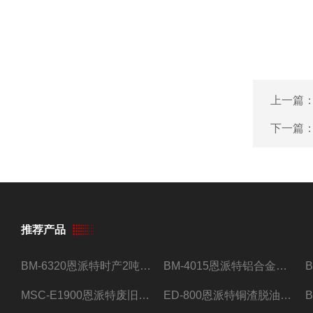
上一篇
下一篇
推荐产品
BM-6320恩派特时产2吨合金钢屑压饼机
BM-4015恩派特铝合金屑压饼机 脱油效果好
MSC-E1900恩派特废旧锂电池极片破碎处理设备
ED-800恩派特铜渣脱油机废铜屑铝屑甩油机