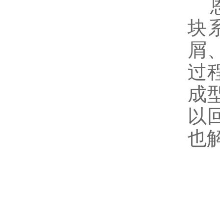
恩
块
屑
过
成
以
也