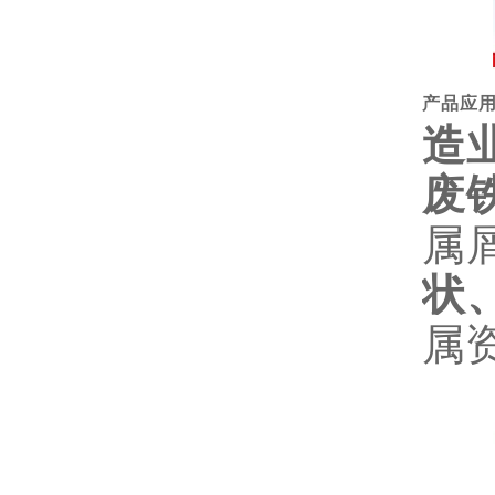
产品应
造
废
属
状
属