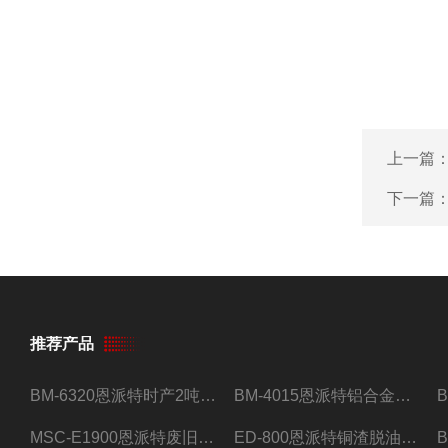
上一篇
下一篇
推荐产品
BM-6320恩派特时产2吨合金钢屑压饼机
BM-4015恩派特铝合金屑压饼机 脱油效果好
MSC-E1900恩派特废旧锂电池极片破碎处理设备
ED-800恩派特铜渣脱油机废铜屑铝屑甩油机