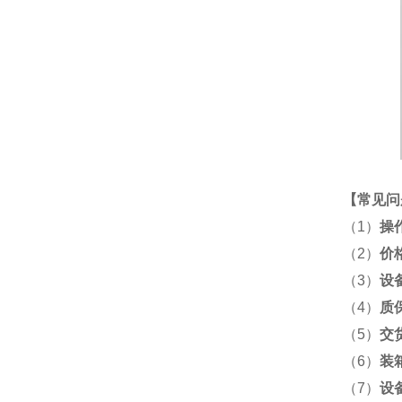
【
常见问
（1）
操
（2）
价
（3）
设
（4）
质
（5）
交
（6）
装
（7）
设