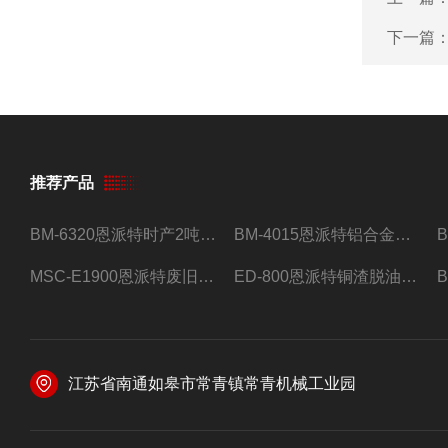
下一篇
推荐产品
BM-6320恩派特时产2吨合金钢屑压饼机
BM-4015恩派特铝合金屑压饼机 脱油效果好
MSC-E1900恩派特废旧锂电池极片破碎处理设备
ED-800恩派特铜渣脱油机废铜屑铝屑甩油机
江苏省南通如皋市常青镇常青机械工业园