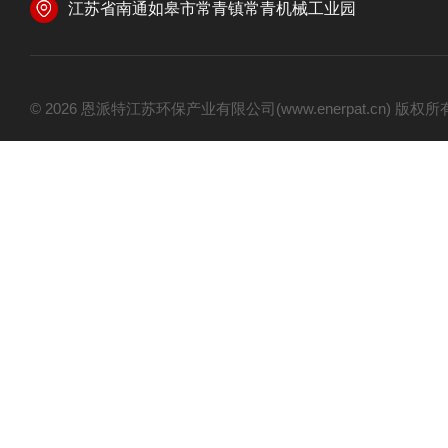
江苏省南通如皋市常青镇常青机械工业园
© 2026 恩派特江苏环保产业有限公司(www.enerpat.cn) 版