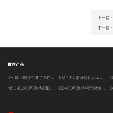
上一篇
下一篇
推荐产品
BM-6320恩派特时产2吨合金钢屑压饼机
BM-4015恩派特铝合金屑压饼机 脱油效果好
MSC-E1900恩派特废旧锂电池极片破碎处理设备
ED-800恩派特铜渣脱油机废铜屑铝屑甩油机