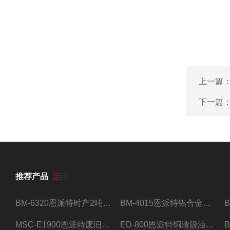
上一篇
下一篇
推荐产品
BM-6320恩派特时产2吨合金钢屑压饼机
BM-4015恩派特铝合金屑压饼机 脱油效果好
MSC-E1900恩派特废旧锂电池极片破碎处理设备
ED-800恩派特铜渣脱油机废铜屑铝屑甩油机