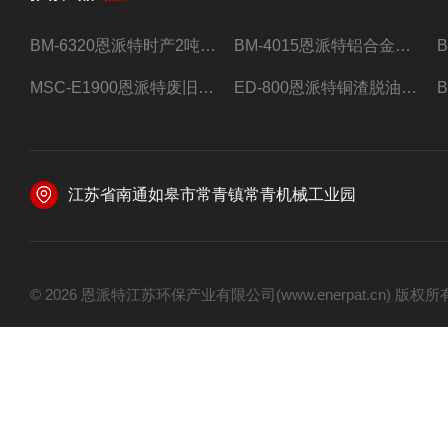
BM-6320恩派特时产2吨合金钢屑压饼机
BM-4015恩派特铝合金屑压饼机 脱油效果好
MSC-E1900恩派特废旧锂电池极片破碎处理设备
ED-800恩派特铜渣脱油机废铜屑铝屑甩油机
江苏省南通如皋市常青镇常青机械工业园
© 2026 恩派特江苏环保产业有限公司(www.enerpat.cn) 版