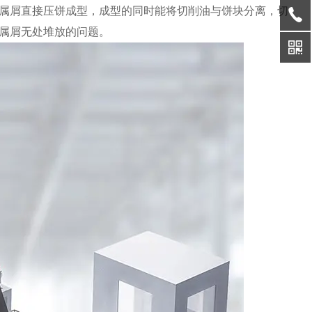
属屑直接压饼成型，成型的同时能将切削油与饼块分离，切
属屑无处堆放的问题。