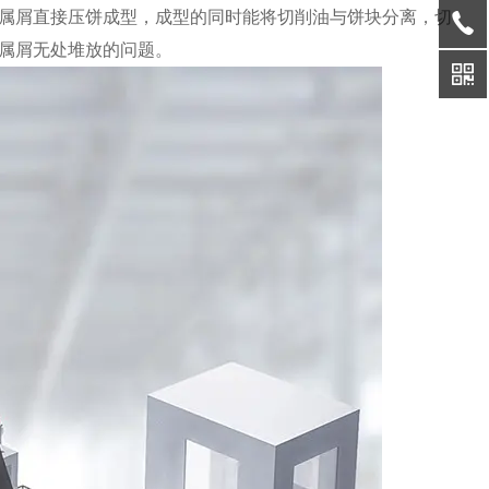
属屑直接压饼成型，成型的同时能将切削油与饼块分离，切
属屑无处堆放的问题。