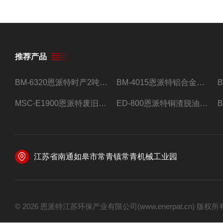
推荐产品
BM-6320恩派特时产2吨合金钢屑压饼机
BM-4015恩派特铝合金屑压饼机 脱油效果好
MSC-E1900恩派特废旧锂电池极片破碎处理设备
ED-800恩派特铜渣脱油机废铜屑铝屑甩油机
江苏省南通如皋市常青镇常青机械工业园
© 2026 恩派特江苏环保产业有限公司(www.enerpat.cn) 版