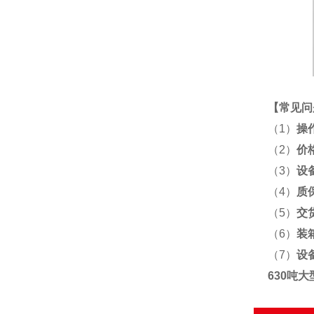
【
常见问
（1）
操
（2）
价
（3）
设
（4）
质
（5）
交
（6）
装
（7）
设
630吨