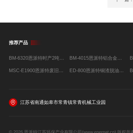
推荐产品
BM-6320恩派特时产2吨合金钢屑压饼机
BM-4015恩派特铝合金屑压饼机 脱油效果好
MSC-E1900恩派特废旧锂电池极片破碎处理设备
ED-800恩派特铜渣脱油机废铜屑铝屑甩油机
江苏省南通如皋市常青镇常青机械工业园
© 2026 恩派特江苏环保产业有限公司(www.enerpat.cn) 版