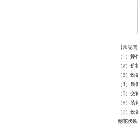
【
常见问
（1）
操
（2）
价
（3）
设
（4）
质
（5）
交
（6）
装
（7）
设
刨花状铁