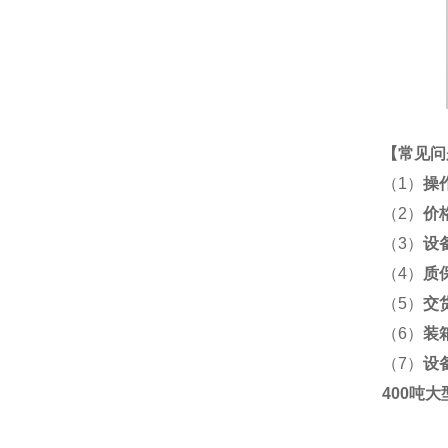
【
常见问
（1）
操
（2）
价
（3）
设
（4）
质
（5）
交
（6）
装
（7）
设
400吨