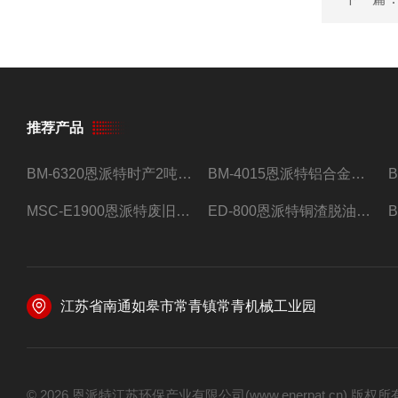
推荐产品
BM-6320恩派特时产2吨合金钢屑压饼机
BM-4015恩派特铝合金屑压饼机 脱油效果好
MSC-E1900恩派特废旧锂电池极片破碎处理设备
ED-800恩派特铜渣脱油机废铜屑铝屑甩油机
江苏省南通如皋市常青镇常青机械工业园
© 2026 恩派特江苏环保产业有限公司(www.enerpat.cn) 版