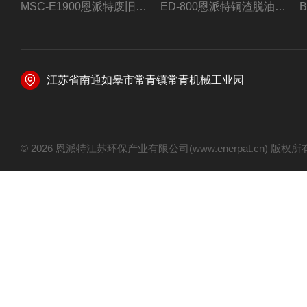
MSC-E1900恩派特废旧锂电池极片破碎处理设备
ED-800恩派特铜渣脱油机废铜屑铝屑甩油机
江苏省南通如皋市常青镇常青机械工业园
© 2026 恩派特江苏环保产业有限公司(www.enerpat.cn) 版