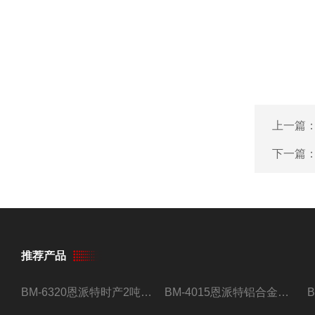
上一篇
下一篇
推荐产品
BM-6320恩派特时产2吨合金钢屑压饼机
BM-4015恩派特铝合金屑压饼机 脱油效果好