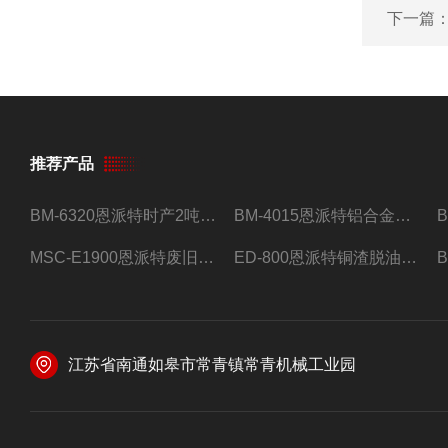
下一篇
推荐产品
BM-6320恩派特时产2吨合金钢屑压饼机
BM-4015恩派特铝合金屑压饼机 脱油效果好
MSC-E1900恩派特废旧锂电池极片破碎处理设备
ED-800恩派特铜渣脱油机废铜屑铝屑甩油机
江苏省南通如皋市常青镇常青机械工业园