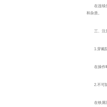
在连续使用
和杂质。
三、注意
1.穿戴
在操作时，
2.不可随
在铁屑压饼