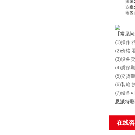
【常见问
(1)操
(2)价
(3)设备
(4)质保期
(5)交货
(6)装箱:
(7)设
恩派特彩
在线咨