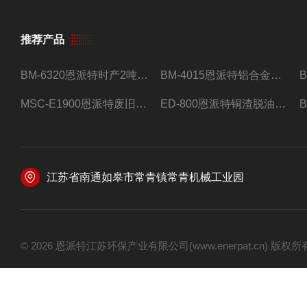
推荐产品
BM-6320恩派特时产2吨合金钢屑压饼机
BM-4015恩派特铝合金屑压饼机 脱油效果好
MSC-E1900恩派特废旧锂电池极片破碎处理设备
ED-800恩派特铜渣脱油机废铜屑铝屑甩油机
江苏省南通如皋市常青镇常青机械工业园
© 2026 恩派特江苏环保产业有限公司(www.enerpat.cn) 版