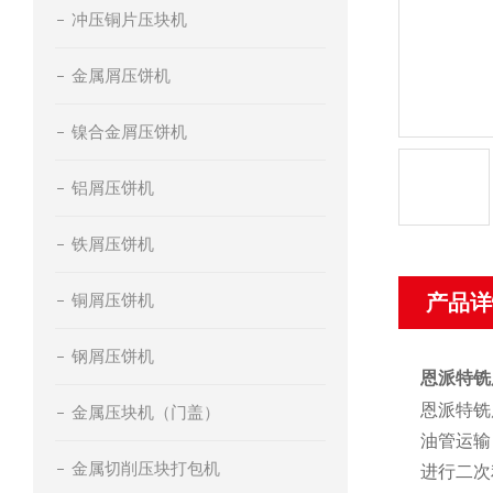
冲压铜片压块机
金属屑压饼机
镍合金屑压饼机
铝屑压饼机
铁屑压饼机
铜屑压饼机
产品详
钢屑压饼机
恩派特铣
恩派特铣
金属压块机（门盖）
油管运输
金属切削压块打包机
进行二次