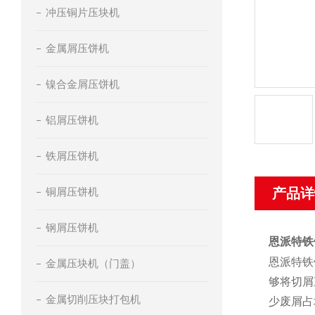
冲压铜片压块机
金属屑压饼机
镍合金屑压饼机
铝屑压饼机
铁屑压饼机
铜屑压饼机
产品详
钢屑压饼机
恩派特铁
恩派特铁
金属压块机（门盖）
够将切屑
金属切削压块打包机
少废屑占