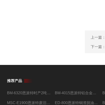
上一篇
下一篇
推荐产品
BM-6320恩派特时产2吨合金钢屑压饼机
BM-4015恩派特铝合金屑压饼机 脱油效果好
MSC-E1900恩派特废旧锂电池极片破碎处理设备
ED-800恩派特铜渣脱油机废铜屑铝屑甩油机