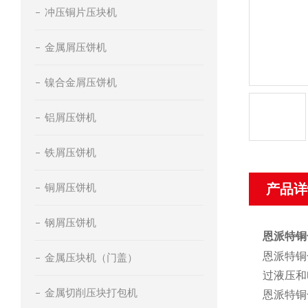
冲压铜片压块机
金属屑压饼机
镍合金屑压饼机
铝屑压饼机
铁屑压饼机
铜屑压饼机
产品详
钢屑压饼机
恩派特铜
恩派特铜
金属压块机（门盖）
过液压和
金属切削压块打包机
恩派特铜