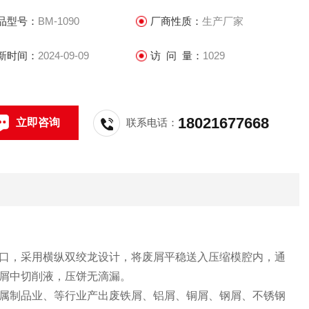
品型号：
BM-1090
厂商性质：
生产厂家
新时间：
2024-09-09
访 问 量：
1029
18021677668
立即咨询
联系电话：
口，采用横纵双绞龙设计，将废屑平稳送入压缩模腔内，通
屑中切削液，压饼无滴漏。
属制品业、等行业产出废铁屑、铝屑、铜屑、钢屑、不锈钢