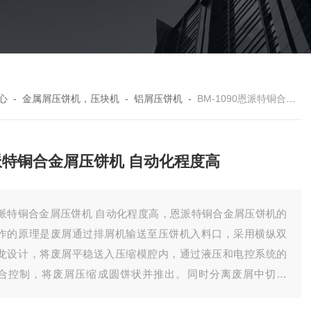
心
-
金属屑压饼机，压块机
-
铝屑压饼机
-
BM-1090恩派特铜合金屑压饼机 自动化程度高
派特铜合金屑压饼机 自动化程度高
派特铜合金屑压饼机 自动化程度高，恩派特铜合金屑压饼机的
作的原理是废屑通过排屑机输送至压饼机入料口，采用横纵双
龙设计，将废屑平稳送入压缩模腔内，通过液压和电控系统的
合控制，将废屑压缩成圆饼状并推出。同时分离废屑中切削
，压饼无滴漏。