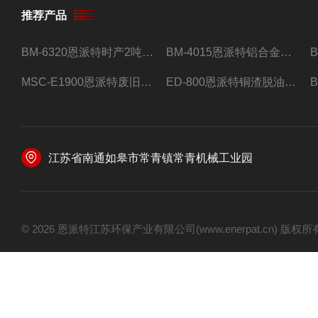
推荐产品
BM-6320恩派特时产2吨合金钢屑压饼机
BM-4015恩派特铝合金屑压饼机 脱油效果好
MSC-E1900恩派特废旧锂电池极片破碎处理设备
ED-800恩派特铜渣脱油机废铜屑铝屑甩油机
江苏省南通如皋市常青镇常青机械工业园
© 2026 恩派特江苏环保产业有限公司(www.enerpat.cn) 版