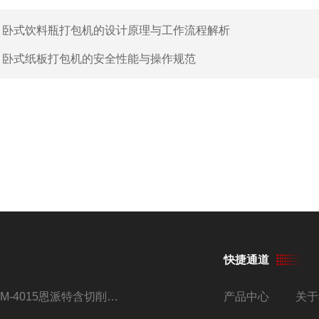
：
卧式饮料瓶打包机的设计原理与工作流程解析
：
卧式纸板打包机的安全性能与操作规范
快捷通道
BM-4015恩派特含切削油铝屑压饼机
产品中心
关于