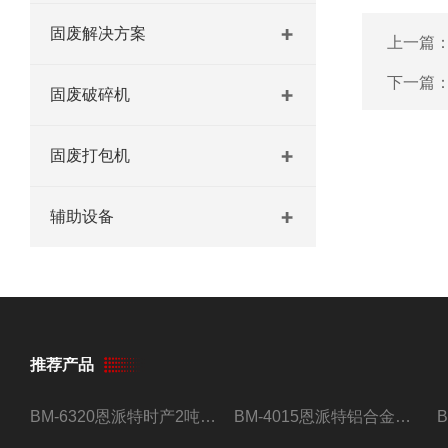
固废解决方案
上一篇
下一篇
固废破碎机
固废打包机
辅助设备
推荐产品
BM-6320恩派特时产2吨合金钢屑压饼机
BM-4015恩派特铝合金屑压饼机 脱油效果好