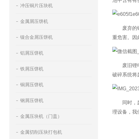
池中含有有
冲压铜片压块机
金属屑压饼机
废弃的锂电
镍合金屑压饼机
重危害。因
铝屑压饼机
废旧锂电池
铁屑压饼机
破碎系统将
铜屑压饼机
钢屑压饼机
同时，废旧
理设备，我
金属压块机（门盖）
金属切削压块打包机