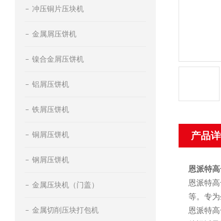
冲压铜片压块机
金属屑压饼机
镍合金屑压饼机
铝屑压饼机
铁屑压饼机
铜屑压饼机
产品详
钢屑压饼机
恩派特高
恩派特高
金属压块机（门盖）
等。专为
金属切削压块打包机
恩派特高