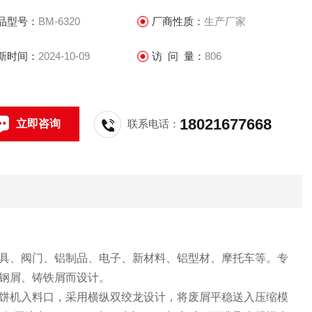
品型号：
BM-6320
厂商性质：
生产厂家
新时间：
2024-10-09
访 问 量：
806
18021677668
立即咨询
联系电话：
具、阀门、铝制品、电子、新材料、铝型材、摩托车等。专
钢屑、铸铁屑而设计。
饼机入料口，采用横纵双绞龙设计，将废屑平稳送入压缩模