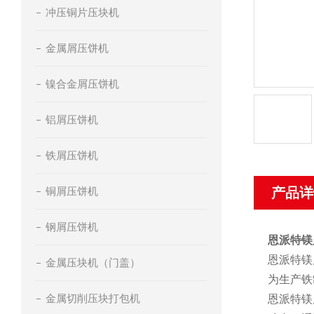
冲压铜片压块机
金属屑压饼机
镍合金屑压饼机
铝屑压饼机
铁屑压饼机
铜屑压饼机
产品详
钢屑压饼机
恩派特镁
恩派特镁
金属压块机（门盖）
为生产铁
金属切削压块打包机
恩派特镁