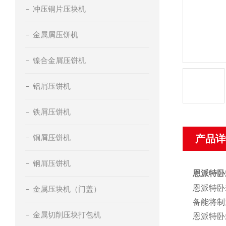
冲压铜片压块机
金属屑压饼机
镍合金屑压饼机
铝屑压饼机
铁屑压饼机
铜屑压饼机
产品详
钢屑压饼机
恩派特卧
恩派特卧
金属压块机（门盖）
备能将制
金属切削压块打包机
恩派特卧