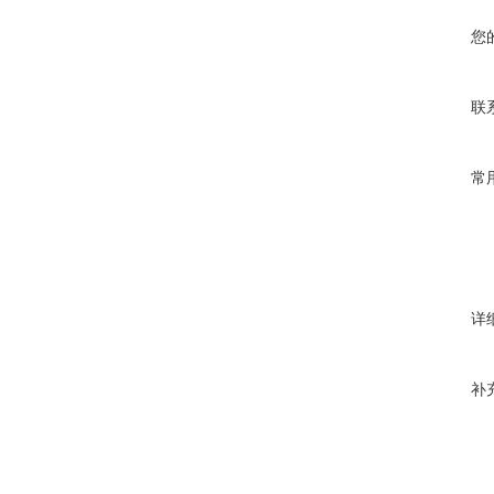
您
联
常
详
补