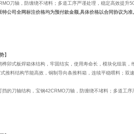
CRMO刀轴，防缠绕不堵料；多道工序严谨处理，稳定高效提升5
恩派特公司全网标注价格均为预付款金额,具体价格以合同协议为准
势】
韧榫卯式板焊箱体结构，牢固结实，使用寿命长，模块化组装，
密"式推料结构节能高效，铜制导向条推料箱，连续平稳喂料；双
可挡的刀轴结构，宝钢42CRMO刀轴，防缠绕不堵料；多道工序