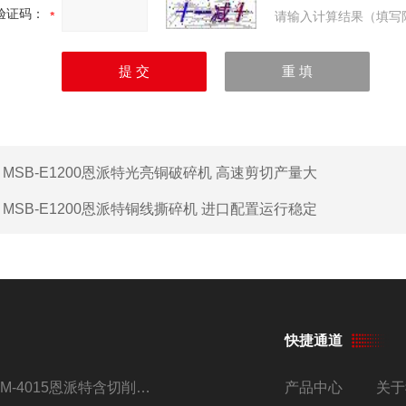
验证码：
请输入计算结果（填写
：
MSB-E1200恩派特光亮铜破碎机 高速剪切产量大
：
MSB-E1200恩派特铜线撕碎机 进口配置运行稳定
快捷通道
BM-4015恩派特含切削油铝屑压饼机
产品中心
关于