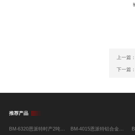
上一篇
下一篇
推荐产品
BM-6320恩派特时产2吨合金钢屑压饼机
BM-4015恩派特铝合金屑压饼机 脱油效果好