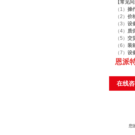
【
常见问
（1）
操
（2）
价
（3）
设
（4）
质
（5）
交
（6）
装
（7）
设
恩派
在线咨
您