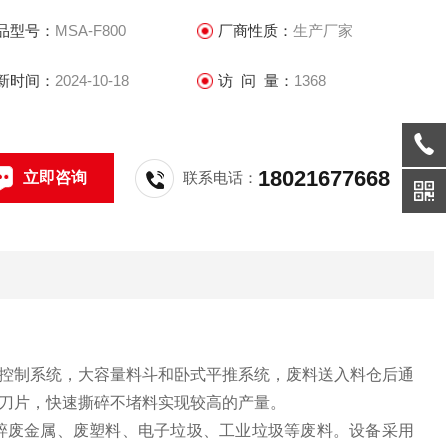
品型号：
MSA-F800
厂商性质：
生产厂家
新时间：
2024-10-18
访 问 量：
1368
18021677668
立即咨询
联系电话：
动控制系统，大容量料斗和卧式平推系统，废料送入料仓后通
刀片，快速撕碎不
堵料
实现较高的产量。
破碎废金属、废塑料、电子垃圾、工业垃圾等废料。设备采用