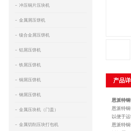
冲压铜片压块机
金属屑压饼机
镍合金屑压饼机
铝屑压饼机
铁屑压饼机
铜屑压饼机
产品详
钢屑压饼机
恩派特铜
恩派特铜
金属压块机（门盖）
以便于运
金属切削压块打包机
恩派特铜