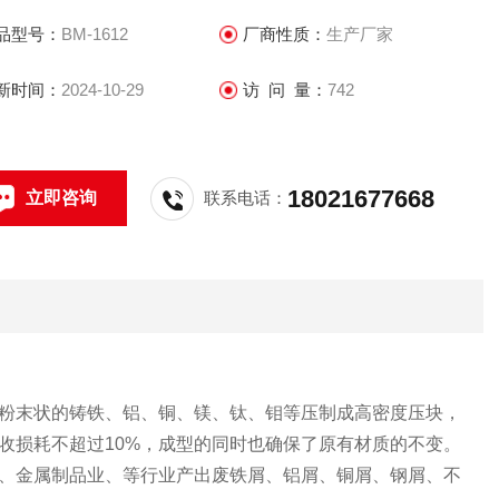
品型号：
BM-1612
厂商性质：
生产厂家
新时间：
2024-10-29
访 问 量：
742
18021677668
立即咨询
联系电话：
粉末状的铸铁、铝、铜、镁、钛、钼等压制成高密度压块，
收损耗不超过10%，成型的同时也确保了原有材质的不变。
、金属制品业、等行业产出废铁屑、铝屑、铜屑、钢屑、不