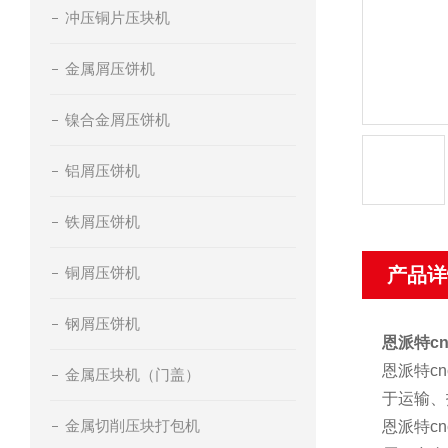
冲压铜片压块机
金属屑压饼机
镍合金屑压饼机
铝屑压饼机
铁屑压饼机
铜屑压饼机
产品详
钢屑压饼机
恩派特c
恩派特c
金属压块机（门盖）
于运输、
金属切削压块打包机
恩派特c