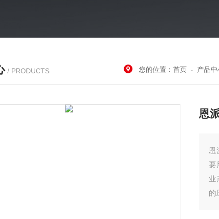
心
您的位置：
首页
-
产品中
/ PRODUCTS
恩派
恩
要
业
的