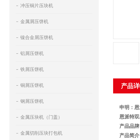
冲压铜片压块机
金属屑压饼机
镍合金屑压饼机
铝屑压饼机
铁屑压饼机
铜屑压饼机
产品详
钢屑压饼机
申明：恩
恩派特双
金属压块机（门盖）
产品品牌
金属切削压块打包机
产品简介