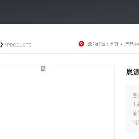
心
您的位置：
首页
-
产品中
/ PRODUCTS
恩
恩
出
够
制
便